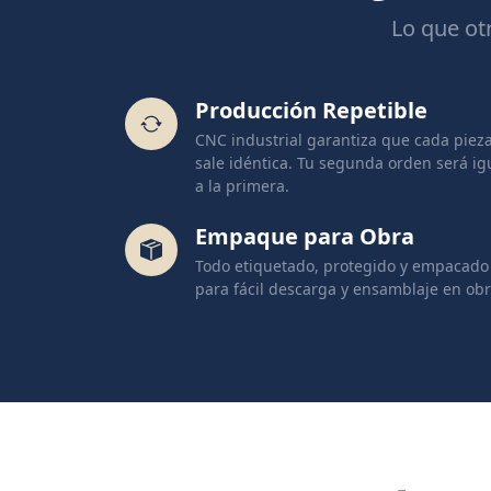
Lo que ot
Producción Repetible
CNC industrial garantiza que cada piez
sale idéntica. Tu segunda orden será ig
a la primera.
Empaque para Obra
Todo etiquetado, protegido y empacado
para fácil descarga y ensamblaje en obr