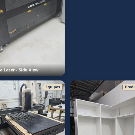
 Laser - Side View
Equipos
Prod