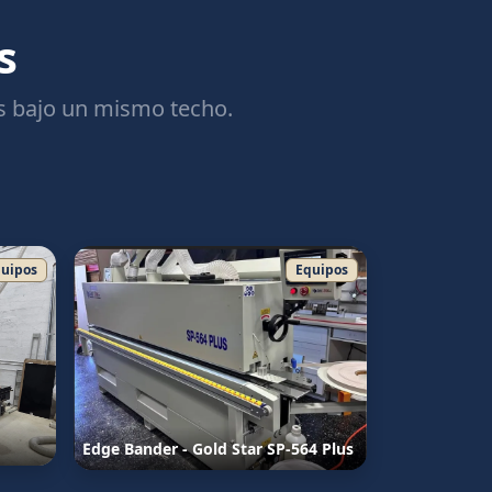
s
s bajo un mismo techo.
uipos
Equipos
Edge Bander - Gold Star SP-564 Plus