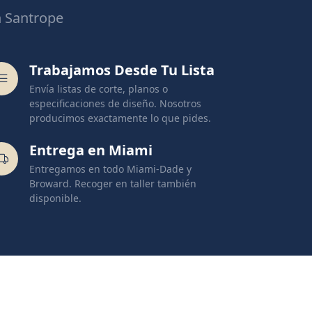
n Santrope
Trabajamos Desde Tu Lista
Envía listas de corte, planos o
especificaciones de diseño. Nosotros
producimos exactamente lo que pides.
Entrega en Miami
Entregamos en todo Miami-Dade y
Broward. Recoger en taller también
disponible.