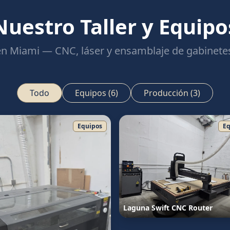
Nuestro Taller y Equipo
 en Miami — CNC, láser y ensamblaje de gabinete
Todo
Equipos
(
6
)
Producción
(
3
)
Equipos
Eq
Laguna Swift CNC Router