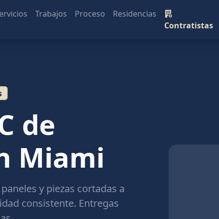
ervicios
Trabajos
Proceso
Residencias
Contratistas
s
NC de
en Miami
 paneles y piezas cortadas a
dad consistente. Entregas
as.