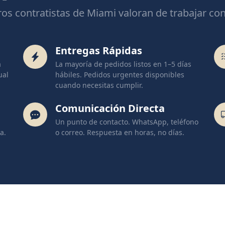
ros contratistas de Miami valoran de trabajar co
Entregas Rápidas
a
La mayoría de pedidos listos en 1–5 días
ual
hábiles. Pedidos urgentes disponibles
cuando necesitas cumplir.
Comunicación Directa
Un punto de contacto. WhatsApp, teléfono
a.
o correo. Respuesta en horas, no días.