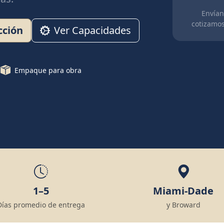
Envíano
cotizamos
cción
Ver Capacidades
Empaque para obra
1–5
Miami-Dade
Días promedio de entrega
y Broward